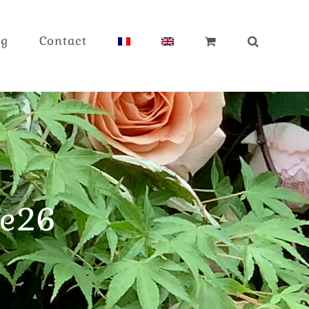
og
Contact
te26