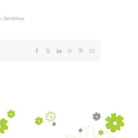
es. Gembloux
Facebook
X
LinkedIn
WhatsApp
Pinterest
Email