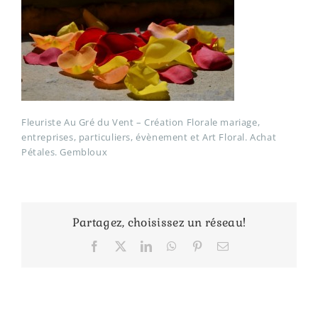
Fleuriste Au Gré du Vent – Création Florale mariage,
entreprises, particuliers, évènement et Art Floral. Achat
Pétales. Gembloux
Partagez, choisissez un réseau!
Facebook
X
LinkedIn
WhatsApp
Pinterest
Email