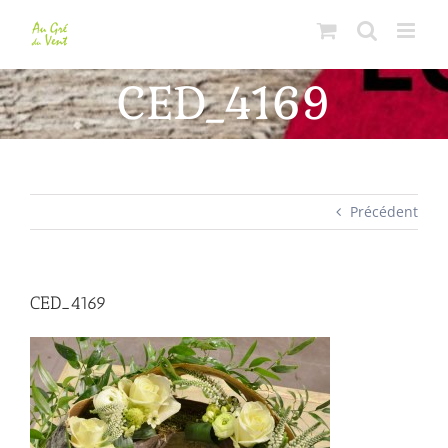
Passer
au
contenu
CED_4169
Précédent
CED_4169