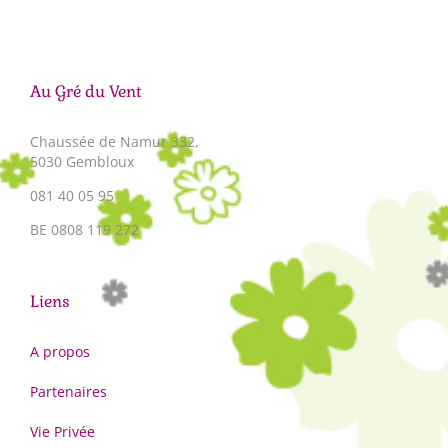
Au Gré du Vent
Chaussée de Namur 332,
5030 Gembloux
081 40 05 95
BE 0808 119 272
Liens
A propos
Partenaires
Vie Privée