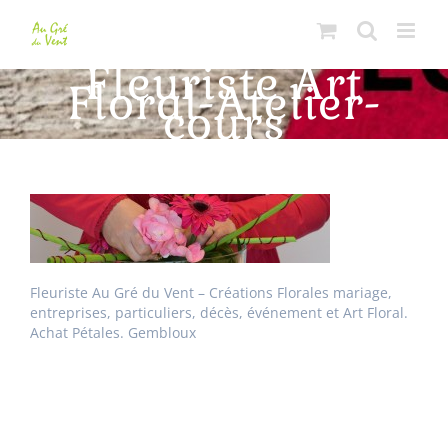
Passer
au
contenu
Fleuriste Art
Floral-Atelier-
cours
Fleuriste Au Gré du Vent – Créations Florales mariage,
entreprises, particuliers, décès, événement et Art Floral.
Achat Pétales. Gembloux