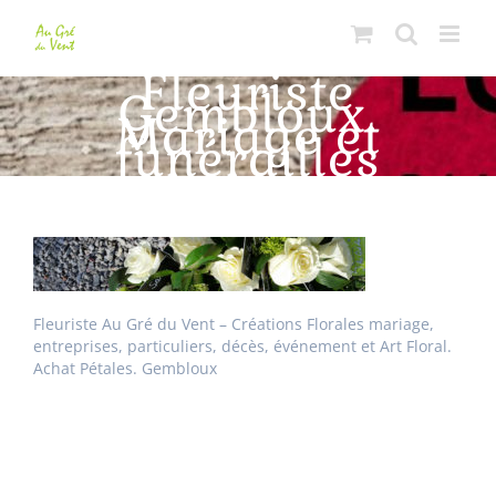
Passer
au
contenu
Fleuriste
Gembloux.
Mariage et
funérailles
Fleuriste Au Gré du Vent – Créations Florales mariage,
entreprises, particuliers, décès, événement et Art Floral.
Achat Pétales. Gembloux