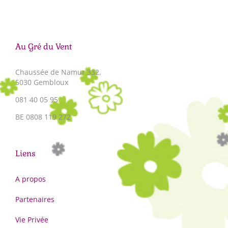
Au Gré du Vent
Chaussée de Namur 332,
5030 Gembloux
081 40 05 95
BE 0808 119 272
Liens
A propos
Partenaires
Vie Privée