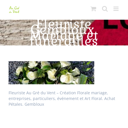
Passer
au
contenu
Fleuriste
Gembloux.
Mariage et
funérailles
Fleuriste Au Gré du Vent – Création Florale mariage,
entreprises, particuliers, événement et Art Floral. Achat
Pétales. Gembloux