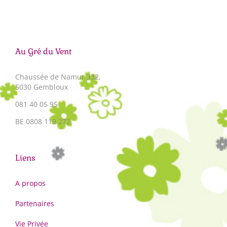
Au Gré du Vent
Chaussée de Namur 332,
5030 Gembloux
081 40 05 95
BE 0808 119 272
Liens
A propos
Partenaires
Vie Privée