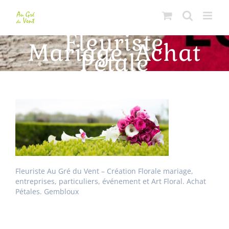
Passer
au
contenu
Fleuriste
Mariage. Achat
Pétale
Fleuriste Au Gré du Vent – Création Florale mariage,
entreprises, particuliers, événement et Art Floral. Achat
Pétales. Gembloux