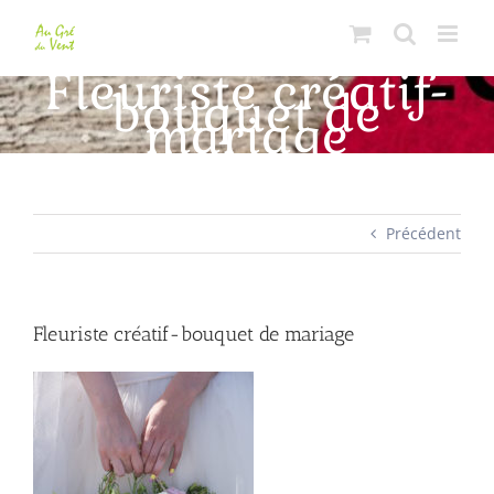
Passer
au
contenu
Fleuriste créatif-
bouquet de
mariage
Précédent
Fleuriste créatif-bouquet de mariage