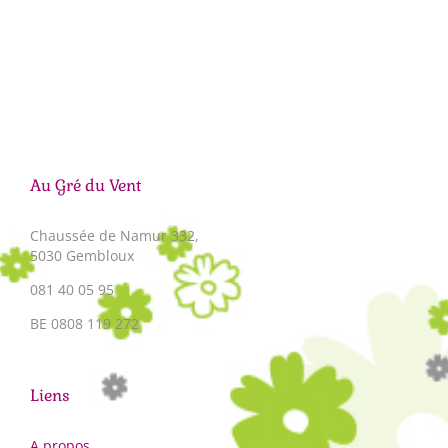
Au Gré du Vent
Chaussée de Namur 332,
5030 Gembloux
081 40 05 95
BE 0808 119 272
Liens
A propos