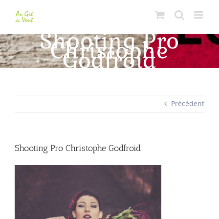
Passer
au
contenu
Shooting Pro
Christophe
Godfroid
Précédent
Shooting Pro Christophe Godfroid