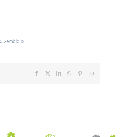
es. Gembloux
Facebook
X
LinkedIn
WhatsApp
Pinterest
Email