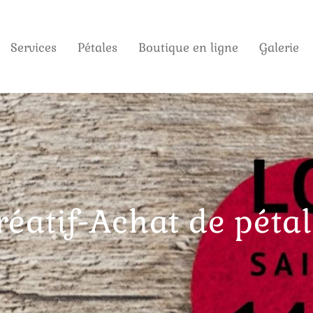
Services
Pétales
Boutique en ligne
Galerie
réatif-Achat de péta