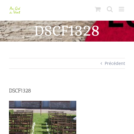
Passer
au
contenu
DSCF1328
Précédent
DSCF1328