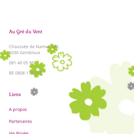
Au Gré du Vent
Chaussée de Namur 332,
5030 Gembloux
081 40 05 95
BE 0808 119 272
Liens
A propos
Partenaires
Vie Privée