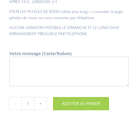
APRES 14 H , LIVRAISON J+1
POUR LES PETALES DE ROSES (délai plus long) -> consulter la page
pétales de roses ou nous contacter par téléphone
AUCUNE LIVRAISON POSSIBLE LE DIMANCHE ET LE LUNDI SAUF
ARRANGEMENT PREALABLE PAR TELEPHONE.
Votre message (Carte/Ruban)
AJOUTER AU PANIER
quantité
de
Chèque-
Cadeau
Personnalisé