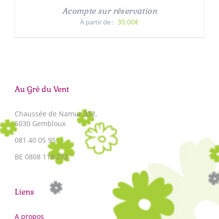
Acompte sur réservation
30,00€
À partir de :
Au Gré du Vent
Chaussée de Namur 332,
5030 Gembloux
081 40 05 95
BE 0808 119 272
Liens
A propos