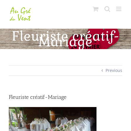
Skip
to
content
Fleuriste créatif-
Mariage
Previous
Fleuriste créatif-Mariage